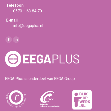
Telefoon
0570 – 63 84 70
E-mail
info@eegaplus.nl
Vind ons op:
Facebook
Linkedin
page
page
opens
opens
in
in
new
new
window
window
EEGA Plus is onderdeel van EEGA Groep