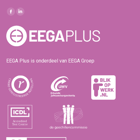
Vind ons op:
Facebook
Linkedin
page
page
opens
opens
in
in
new
new
window
window
EEGA Plus is onderdeel van EEGA Groep