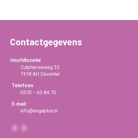
Contactgegevens
Hoofdlocatie
Zutphenseweg 33
7418 AH Deventer
Telefoon
0570 – 63 84 70
E-mail
info@eegaplus.nl
Vind ons op:
Facebook
Linkedin