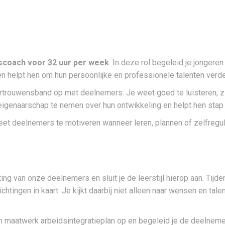
scoach voor 32 uur per week
. In deze rol begeleid je jongeren
n helpt hen om hun persoonlijke en professionele talenten verde
rtrouwensband op met deelnemers. Je weet goed te luisteren, z
genaarschap te nemen over hun ontwikkeling en helpt hen stap v
et deelnemers te motiveren wanneer leren, plannen of zelfregula
ing van onze deelnemers en sluit je de leerstijl hierop aan. Ti
tingen in kaart. Je kijkt daarbij niet alleen naar wensen en tale
 maatwerk arbeidsintegratieplan op en begeleid je de deelnemer