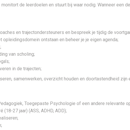
 monitort de leerdoelen en stuurt bij waar nodig. Wanneer een de
ches en trajectondersteuners en bespreek je tijdig de voortgan
t opleidingsdomein ontstaan en beheer je je eigen agenda;
;
ding van scholing;
ga’s;
eren in de trajecten;
niseren, samenwerken, overzicht houden en doortastendheid zijn 
 Pedagogiek, Toegepaste Psychologie of een andere relevante op
ré (18-27 jaar) (ASS, ADHD, ADD);
aliseren;
;