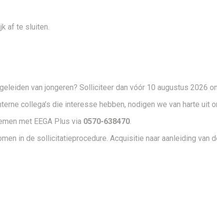
k af te sluiten.
t begeleiden van jongeren? Solliciteer dan vóór 10 augustus 2026 o
terne collega’s die interesse hebben, nodigen we van harte uit om
pnemen met EEGA Plus via
0570-638470
.
men in de sollicitatieprocedure. Acquisitie naar aanleiding van 