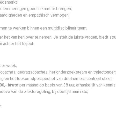
eidsmarkt;
elemmeringen goed in kaart te brengen;
 vaardigheden en empathisch vermogen;
en te werken binnen een multidisciplinair team;
het van hen over te nemen. Je stelt de juiste vragen, biedt struc
 achter het traject.
per week;
kcoaches, gedragscoaches, het onderzoeksteam en trajectonder
g en het toekomstperspectief van deelnemers centraal staan;
500,- bruto
per maand op basis van 38 uur, afhankelijk van kennis 
oeve van de ziekteregeling, bij deeltijd naar rato;
;