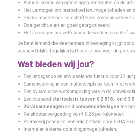
Actuele kennis van opleidingen, leerroutes en de arb
Het vermogen om leerbehoeften, mogelijkheden en b
Sterke mondelinge en schriftelijke communicatieve
Doelgericht, alert en goed georganiseerd;
Het vermogen om zelfstandig te werken én actief sam
Je bent iemand die deelnemers in beweging krijgt zonder 
passend blijkt. Tegelijkertijd houd je oog voor de persoon
Wat bieden wij jou?
Een uitdagende en afwisselende functie voor 32 uur 
Samenwerking in een multidisciplinair team met wer
Een dynamische werkomgeving waarin de ontwikkelin
Een passend
startsalaris tussen € 2.818,- en € 3.
26 vakantiedagen
en
3 compensatiedagen
ten beh
Reiskostenvergoeding van € 0,25 per kilometer;
Premievrij pensioen, volledig betaald door EEGA Plus
Interne en externe opleidingsmogelijkheden;