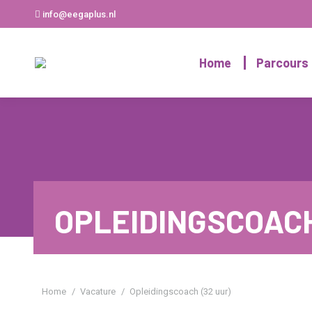
info@eegaplus.nl
Home
Parcours
OPLEIDINGSCOACH
Je bent hier:
Home
Vacature
Opleidingscoach (32 uur)