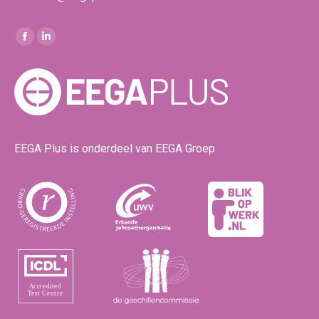
Vind ons op:
Facebook
Linkedin
page
page
opens
opens
in
in
new
new
window
window
EEGA Plus is onderdeel van EEGA Groep